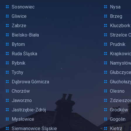
Sosnowiec
Nysa
Gliwice
Brzeg
Zabrze
Kluczbork
Bielsko-Biała
Strzelce 
Bytom
Prudnik
Ruda Śląska
Krapkowi
Rybnik
Namysłó
Tychy
Głubczyc
Dąbrowa Górnicza
Głuchołaz
Chorzów
Olesno
Jaworzno
Zdzieszo
Jastrzębie-Zdrój
Grodków
Mysłowice
Gogolin
Siemianowice Śląskie
Kietrz