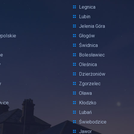
Legnica
Lubin
Jelenia Góra
Opolskie
Głogów
Świdnica
ce
Bolesławiec
w
Oleśnica
e
Dzierżoniów
y
Zgorzelec
Oława
wice
Kłodzko
Lubań
Świebodzice
Jawor