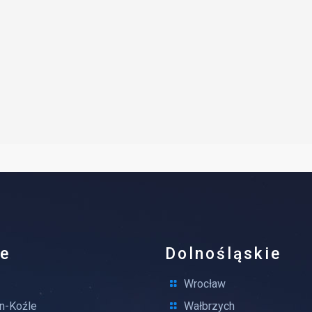
ie
Dolnośląskie
Wrocław
n-Koźle
Wałbrzych