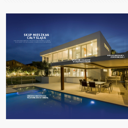
SKUP MIESZKAŃ
CAŁY ŚLĄSK
SKUP MIESZKAŃ NAWET W 3 DNI W WOJEWÓDZTWACH: ŚLĄSKIM,
OPOLSKIM I DOLNOŚLĄSKIM, Z PŁATNOŚCIĄ U NOTARIUSZA
WYPŁACAMY DO 90%
CENY RYNKOWEJ
SPOTKANIE I OGLĘDZNY
W CIĄGU KILKU GODZIN
ORIENTACYJNA WYCENA
TELEFONICZNA W 1 MINUTĘ