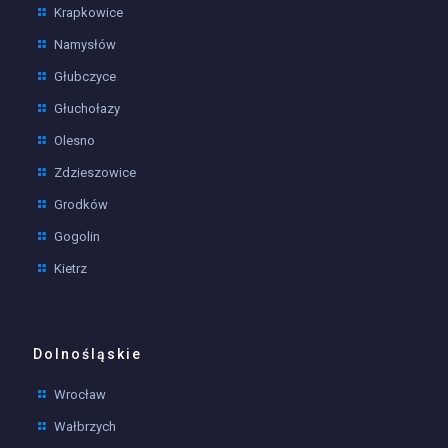
Krapkowice
Namysłów
Głubczyce
Głuchołazy
Olesno
Zdzieszowice
Grodków
Gogolin
Kietrz
Dolnośląskie
Wrocław
Wałbrzych