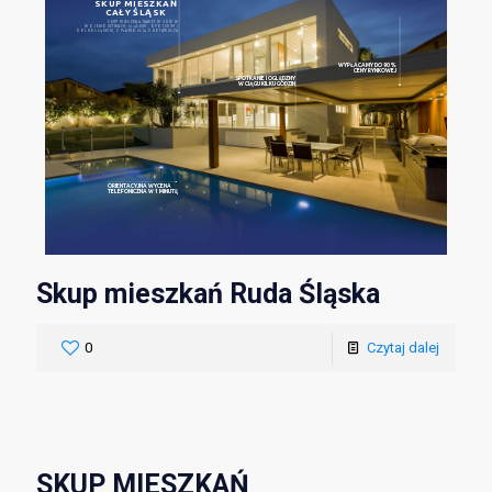
SKUP MIESZKAŃ
CAŁY ŚLĄSK
SKUP MIESZKAŃ NAWET W 3 DNI W
WOJEWÓDZTWACH: ŚLĄSKIM, OPOLSKIM I
DOLNOŚLĄSKIM, Z PŁATNOŚCIĄ U NOTARIUSZA
WYPŁACAMY DO 90%
CENY RYNKOWEJ
SPOTKANIE I OGLĘDZNY
W CIĄGU KILKU GODZIN
ORIENTACYJNA WYCENA
TELEFONICZNA W 1 MINUTĘ
Skup mieszkań Ruda Śląska
0
Czytaj dalej
SKUP MIESZKAŃ