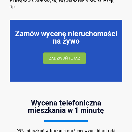
z Urzędów Skarbowych, zaświadczeń o rewitalizacji,
itp...
Zamów wycenę nieruchomości
na żywo
ZADZWOŃ TERAZ
Wycena telefoniczna
mieszkania w 1 minutę
99% mieszkań w blokach możemy wycenić od ręki