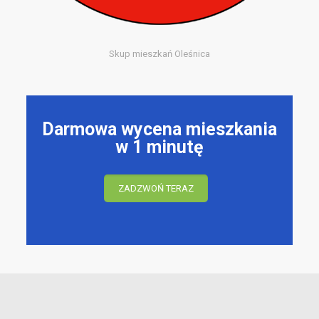
Skup mieszkań Oleśnica
Darmowa wycena mieszkania
w 1 minutę
ZADZWOŃ TERAZ