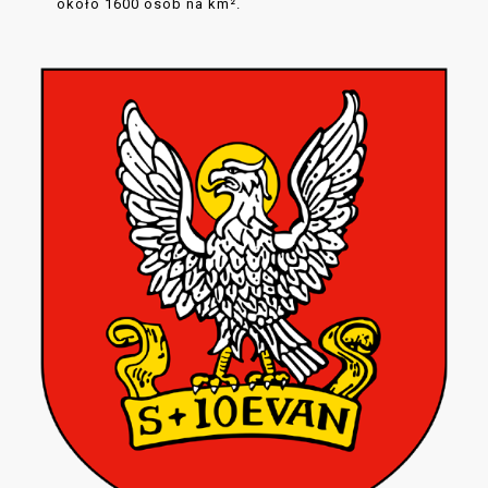
około 1600 osób na km².