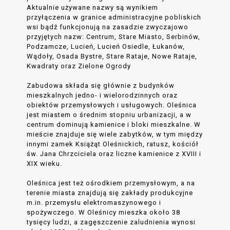
Aktualnie używane nazwy są wynikiem
przyłączenia w granice administracyjne pobliskich
wsi bądź funkcjonują na zasadzie zwyczajowo
przyjętych nazw: Centrum, Stare Miasto, Serbinów,
Podzamcze, Lucień, Lucień Osiedle, Łukanów,
Wądoły, Osada Bystre, Stare Rataje, Nowe Rataje,
Kwadraty oraz Zielone Ogrody
Zabudowa składa się głównie z budynków
mieszkalnych jedno- i wielorodzinnych oraz
obiektów przemysłowych i usługowych. Oleśnica
jest miastem o średnim stopniu urbanizacji, a w
centrum dominują kamienice i bloki mieszkalne. W
mieście znajduje się wiele zabytków, w tym między
innymi zamek Książąt Oleśnickich, ratusz, kościół
św. Jana Chrzciciela oraz liczne kamienice z XVIII i
XIX wieku.
Oleśnica jest też ośrodkiem przemysłowym, a na
terenie miasta znajdują się zakłady produkcyjne
m.in. przemysłu elektromaszynowego i
spożywczego. W Oleśnicy mieszka około 38
tysięcy ludzi, a zagęszczenie zaludnienia wynosi