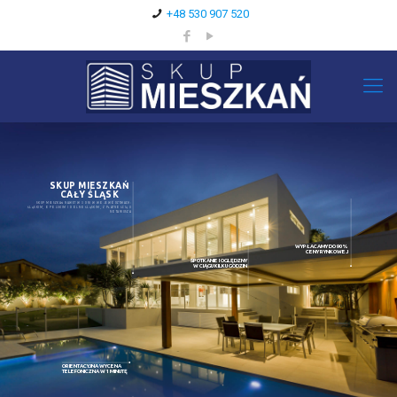
+48 530 907 520
SKUP MIESZKAŃ
CAŁY ŚLĄSK
SKUP MIESZKAŃ NAWET W 3 DNI W WOJEWÓDZTWACH:
ŚLĄSKIM, OPOLSKIM I DOLNOŚLĄSKIM, Z PŁATNOŚCIĄ U
NOTARIUSZA
WYPŁACAMY DO 90%
CENY RYNKOWEJ
SPOTKANIE I OGLĘDZNY
W CIĄGU KILKU GODZIN
ORIENTACYJNA WYCENA
TELEFONICZNA W 1 MINUTĘ