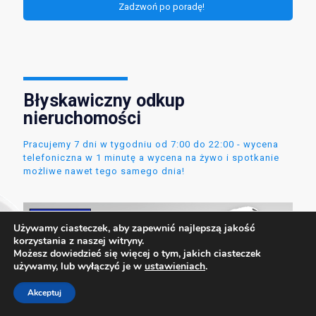
Zadzwoń po poradę!
Błyskawiczny odkup
nieruchomości
Pracujemy 7 dni w tygodniu od 7:00 do 22:00 - wycena
telefoniczna w 1 minutę a wycena na żywo i spotkanie
możliwe nawet tego samego dnia!
Używamy ciasteczek, aby zapewnić najlepszą jakość
korzystania z naszej witryny.
Możesz dowiedzieć się więcej o tym, jakich ciasteczek
używamy, lub wyłączyć je w
ustawieniach
.
Akceptuj