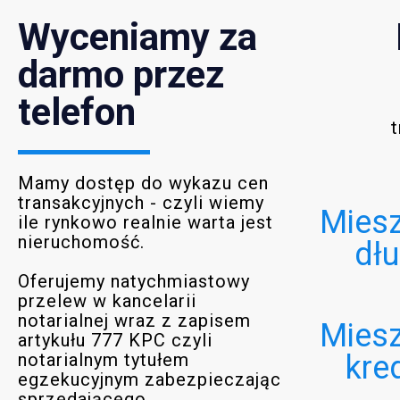
Wyceniamy za
darmo przez
telefon
t
Mamy dostęp do wykazu cen
transakcyjnych - czyli wiemy
Miesz
ile rynkowo realnie warta jest
nieruchomość.
dł
Oferujemy natychmiastowy
przelew w kancelarii
notarialnej wraz z zapisem
Miesz
artykułu 777 KPC czyli
notarialnym tytułem
kre
egzekucyjnym zabezpieczając
sprzedającego.