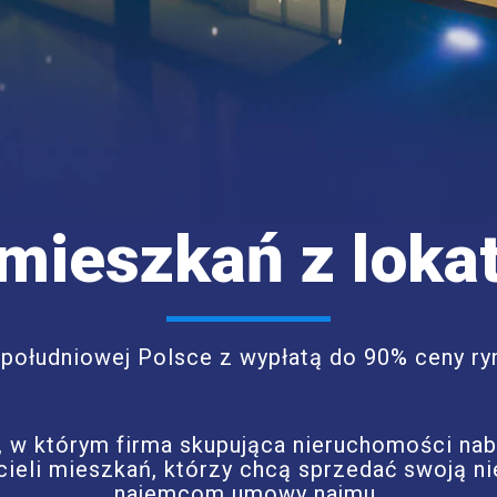
mieszkań z loka
południowej Polsce z wypłatą do 90% ceny ryn
, w którym firma skupująca nieruchomości na
icieli mieszkań, którzy chcą sprzedać swoją 
najemcom umowy najmu.