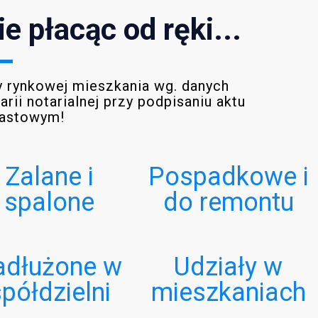
 płacąc od ręki...
y rynkowej mieszkania wg. danych
rii notarialnej przy podpisaniu aktu
iastowym!
Zalane i
Pospadkowe i
spalone
do remontu
adłużone w
Udziały w
półdzielni
mieszkaniach