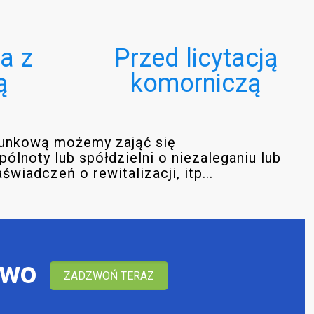
a z
Przed licytacją
ą
komorniczą
runkową możemy zająć się
lnoty lub spółdzielni o niezaleganiu lub
adczeń o rewitalizacji, itp...
ywo
ZADZWOŃ TERAZ