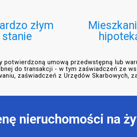
ardzo złym
Mieszkani
stanie
hipotek
aży potwierdzoną umową przedwstępną lub wa
nej do transakcji - w tym zaświadczeń ze wspó
niu, zaświadczeń z Urzędów Skarbowych, zaświ
nę nieruchomości na ż