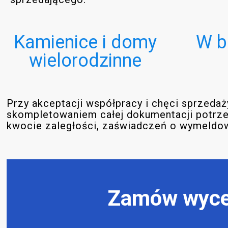
Kamienice i domy
W b
wielorodzinne
Przy akceptacji współpracy i chęci sprzed
skompletowaniem całej dokumentacji potrzeb
kwocie zaległości, zaświadczeń o wymeldowa
Zamów wyce