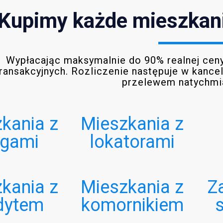
Kupimy każde mieszkanie
Wypłacając maksymalnie do 90% realnej cen
ransakcyjnych. Rozliczenie następuje w kancela
przelewem natychm
kania z
Mieszkania z
ugami
lokatorami
kania z
Mieszkania z
Z
dytem
komornikiem
s