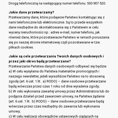
Drogą telefoniczną na następujący numer telefonu: 530 907 520.
Jakie dane przetwarzamy?
Przetwarzamy dane, które podajecie Państwo kontaktując się z
nami telefonicznie lub elektronicznie. Są to przede wszystkim
dane niezbędne do skontaktowania się z Państwem w celu
wyceny nieruchomości np.: adres e-mail, numer telefonu, jak
również dane, które pozostawiacie Państwo w ramach poruszania
się po naszej stronie internetowej czyli pozostawiane w tzw.
plikach cookies.
Jakie są cele przetwarzania Twoich danych osobowych i
przez jaki okres będą przetwarzane?
Przetwarzanie Państwa danych osobowych odbywać się będzie:
a) W celu wysyłania do Państwa materiałów promocyjnych i
naszego newsletter, jeżeli wyraziliście Państwo na to stosowną
zgodę (art. 6 ust. 1 lit. a) RODO) – dane osobowe przetwarzane
będą wówczas przez czas 1 roku od dnia wyrażenia zgody;
b) W celu wykonania zawartej umowy przez Administratora lub do
podjęcia działań przed zawarciem umowy, na Państwa żądanie
(art. 6 ust. 1 lit. b) RODO) – dane osobowe przetwarzane będą
wówczas przez czas niezbędny do zawarcia lub wykonania
umowy;
c) W celu realizacji obowiązków ustawowych ciążących na