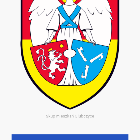
Skup mieszkań Głubczyce