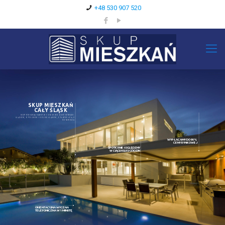
+48 530 907 520
SKUP MIESZKAŃ
CAŁY ŚLĄSK
SKUP MIESZKAŃ NAWET W 3 DNI W WOJEWÓDZTWACH:
ŚLĄSKIM, OPOLSKIM I DOLNOŚLĄSKIM, Z PŁATNOŚCIĄ U
NOTARIUSZA
WYPŁACAMY DO 90%
CENY RYNKOWEJ
SPOTKANIE I OGLĘDZNY
W CIĄGU KILKU GODZIN
ORIENTACYJNA WYCENA
TELEFONICZNA W 1 MINUTĘ