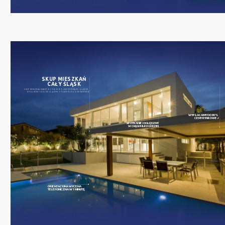
SKUP MIESZKAŃ
CAŁY ŚLĄSK
SKUP MIESZKAŃ NAWET W 3 DNI W WOJEWÓDZTWACH: ŚLĄSKIM,
OPOLSKIM I DOLNOŚLĄSKIM, Z PŁATNOŚCIĄ U NOTARIUSZA
WYPŁACAMY DO 90%
CENY RYNKOWEJ
SPOTKANIE I OGLĘDZNY
W CIĄGU KILKU GODZIN
ORIENTACYJNA WYCENA
TELEFONICZNA W 1 MINUTĘ