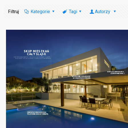
Filtruj
Kategorie
Tagi
Autorzy
SKUP MIESZKAŃ
CAŁY ŚLĄSK
SKUP MIESZKAŃ NAWET W 3 DNI W WOJEWÓDZTWACH: ŚLĄSKIM,
OPOLSKIM I DOLNOŚLĄSKIM, Z PŁATNOŚCIĄ U NOTARIUSZA
WYPŁACAMY DO 90%
CENY RYNKOWEJ
SPOTKANIE I OGLĘDZNY
W CIĄGU KILKU GODZIN
ORIENTACYJNA WYCENA
TELEFONICZNA W 1 MINUTĘ