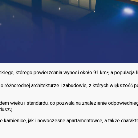
iego, którego powierzchnia wynosi około 91 km², a populacja l
li o różnorodnej architekturze i zabudowie, z których większość
em wieku i standardu, co pozwala na znalezienie odpowiedni
 duszą.
amienice, jak i nowoczesne apartamentowce, a także charakter