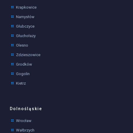
Krapkowice
Namysłów
Głubczyce
Głuchołazy
Olesno
Zdzieszowice
Grodków
Gogolin
Kietrz
Dolnośląskie
Wrocław
Wałbrzych