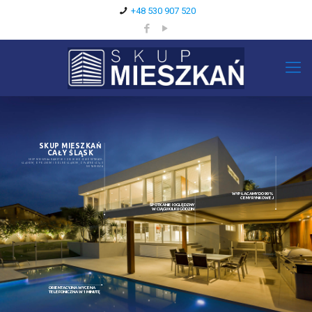
+48 530 907 520
SKUP MIESZKAŃ
CAŁY ŚLĄSK
SKUP MIESZKAŃ NAWET W 3 DNI W WOJEWÓDZTWACH:
ŚLĄSKIM, OPOLSKIM I DOLNOŚLĄSKIM, Z PŁATNOŚCIĄ U
NOTARIUSZA
WYPŁACAMY DO 90%
CENY RYNKOWEJ
SPOTKANIE I OGLĘDZNY
W CIĄGU KILKU GODZIN
ORIENTACYJNA WYCENA
TELEFONICZNA W 1 MINUTĘ