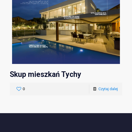
SKUP MIESZKAŃ NAWET W 3 DNI W
WOJEWÓDZTWACH: ŚLĄSKIM, OPOLSKIM I
DOLNOŚLĄSKIM, Z PŁATNOŚCIĄ U NOTARIUSZA
WYPŁACAMY DO 90%
CENY RYNKOWEJ
SPOTKANIE I OGLĘDZNY
W CIĄGU KILKU GODZIN
ORIENTACYJNA WYCENA
TELEFONICZNA W 1 MINUTĘ
Skup mieszkań Tychy
0
Czytaj dalej