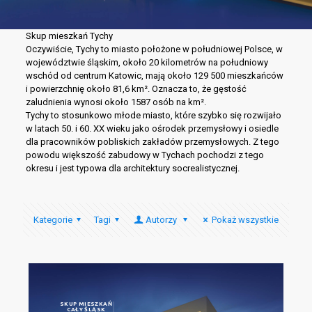
Skup mieszkań Tychy
Oczywiście, Tychy to miasto położone w południowej Polsce, w
województwie śląskim, około 20 kilometrów na południowy
wschód od centrum Katowic, mają około 129 500 mieszkańców
i powierzchnię około 81,6 km². Oznacza to, że gęstość
zaludnienia wynosi około 1587 osób na km².
Tychy to stosunkowo młode miasto, które szybko się rozwijało
w latach 50. i 60. XX wieku jako ośrodek przemysłowy i osiedle
dla pracowników pobliskich zakładów przemysłowych. Z tego
powodu większość zabudowy w Tychach pochodzi z tego
okresu i jest typowa dla architektury socrealistycznej.
Kategorie
Tagi
Autorzy
Pokaż wszystkie
SKUP MIESZKAŃ
CAŁY ŚLĄSK