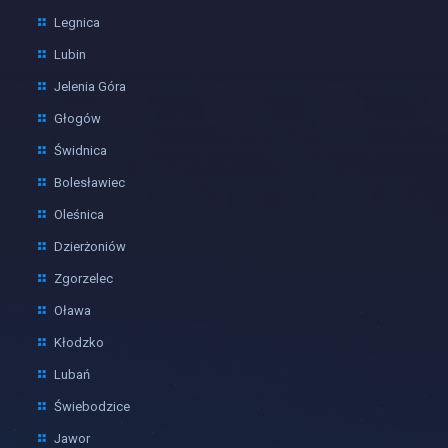
Legnica
Lubin
Jelenia Góra
Głogów
Świdnica
Bolesławiec
Oleśnica
Dzierżoniów
Zgorzelec
Oława
Kłodzko
Lubań
Świebodzice
Jawor