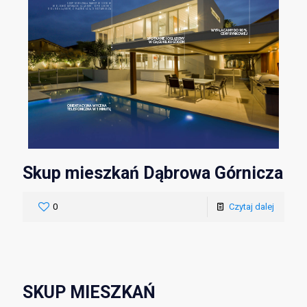
SKUP MIESZKAŃ NAWET W 3 DNI W
WOJEWÓDZTWACH: ŚLĄSKIM, OPOLSKIM I
DOLNOŚLĄSKIM, Z PŁATNOŚCIĄ U NOTARIUSZA
WYPŁACAMY DO 90%
CENY RYNKOWEJ
SPOTKANIE I OGLĘDZNY
W CIĄGU KILKU GODZIN
ORIENTACYJNA WYCENA
TELEFONICZNA W 1 MINUTĘ
Skup mieszkań Dąbrowa Górnicza
0
Czytaj dalej
SKUP MIESZKAŃ