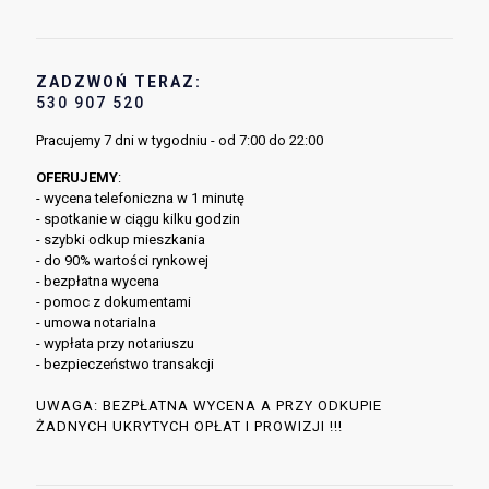
ZADZWOŃ TERAZ:
530 907 520
Pracujemy 7 dni w tygodniu - od 7:00 do 22:00
OFERUJEMY
:
- wycena telefoniczna w 1 minutę
- spotkanie w ciągu kilku godzin
- szybki odkup mieszkania
- do 90% wartości rynkowej
- bezpłatna wycena
- pomoc z dokumentami
- umowa notarialna
- wypłata przy notariuszu
- bezpieczeństwo transakcji
UWAGA: BEZPŁATNA WYCENA A PRZY ODKUPIE
ŻADNYCH UKRYTYCH OPŁAT I PROWIZJI !!!