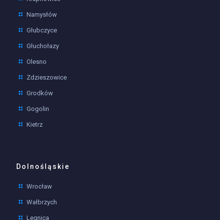
Namysłów
Głubczyce
Głuchołazy
Olesno
Zdzieszowice
Grodków
Gogolin
Kietrz
Dolnośląskie
Wrocław
Wałbrzych
Legnica