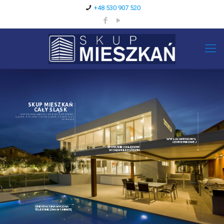
+48 530 907 520
SKUP MIESZKAŃ
CAŁY ŚLĄSK
SKUP MIESZKAŃ NAWET W 3 DNI W WOJEWÓDZTWACH:
ŚLĄSKIM, OPOLSKIM I DOLNOŚLĄSKIM, Z PŁATNOŚCIĄ U
NOTARIUSZA
WYPŁACAMY DO 90%
CENY RYNKOWEJ
SPOTKANIE I OGLĘDZNY
W CIĄGU KILKU GODZIN
ORIENTACYJNA WYCENA
TELEFONICZNA W 1 MINUTĘ