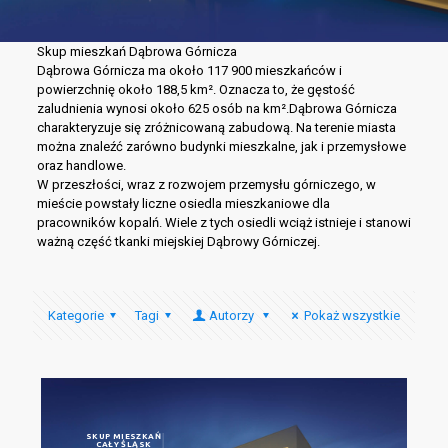
Skup mieszkań Dąbrowa Górnicza
Dąbrowa Górnicza ma około 117 900 mieszkańców i
powierzchnię około 188,5 km². Oznacza to, że gęstość
zaludnienia wynosi około 625 osób na km².Dąbrowa Górnicza
charakteryzuje się zróżnicowaną zabudową. Na terenie miasta
można znaleźć zarówno budynki mieszkalne, jak i przemysłowe
oraz handlowe.
W przeszłości, wraz z rozwojem przemysłu górniczego, w
mieście powstały liczne osiedla mieszkaniowe dla
pracowników kopalń. Wiele z tych osiedli wciąż istnieje i stanowi
ważną część tkanki miejskiej Dąbrowy Górniczej.
Kategorie
Tagi
Autorzy
Pokaż wszystkie
SKUP MIESZKAŃ
CAŁY ŚLĄSK