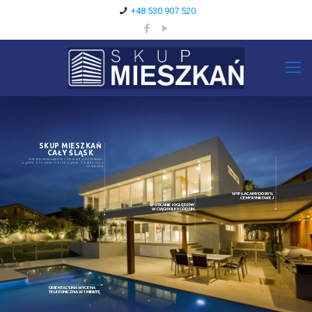
+48 530 907 520
SKUP MIESZKAŃ
CAŁY ŚLĄSK
SKUP MIESZKAŃ NAWET W 3 DNI W WOJEWÓDZTWACH:
ŚLĄSKIM, OPOLSKIM I DOLNOŚLĄSKIM, Z PŁATNOŚCIĄ U
NOTARIUSZA
WYPŁACAMY DO 90%
CENY RYNKOWEJ
SPOTKANIE I OGLĘDZNY
W CIĄGU KILKU GODZIN
ORIENTACYJNA WYCENA
TELEFONICZNA W 1 MINUTĘ