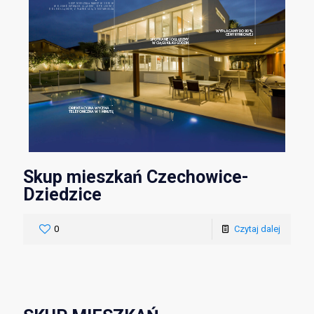
SKUP MIESZKAŃ NAWET W 3 DNI W
WOJEWÓDZTWACH: ŚLĄSKIM, OPOLSKIM I
DOLNOŚLĄSKIM, Z PŁATNOŚCIĄ U NOTARIUSZA
WYPŁACAMY DO 90%
CENY RYNKOWEJ
SPOTKANIE I OGLĘDZNY
W CIĄGU KILKU GODZIN
ORIENTACYJNA WYCENA
TELEFONICZNA W 1 MINUTĘ
Skup mieszkań Czechowice-
Dziedzice
0
Czytaj dalej