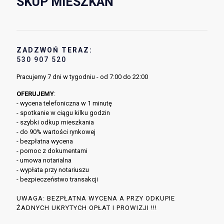
SKUP MIESZKAŃ
ZADZWOŃ TERAZ:
530 907 520
Pracujemy 7 dni w tygodniu - od 7:00 do 22:00
OFERUJEMY
:
- wycena telefoniczna w 1 minutę
- spotkanie w ciągu kilku godzin
- szybki odkup mieszkania
- do 90% wartości rynkowej
- bezpłatna wycena
- pomoc z dokumentami
- umowa notarialna
- wypłata przy notariuszu
- bezpieczeństwo transakcji
UWAGA: BEZPŁATNA WYCENA A PRZY ODKUPIE
ŻADNYCH UKRYTYCH OPŁAT I PROWIZJI !!!