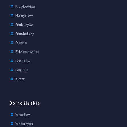
Krapkowice
Namysłów
Głubczyce
Głuchołazy
Olesno
Zdzieszowice
Grodków
Gogolin
Kietrz
Dolnośląskie
Wrocław
Wałbrzych