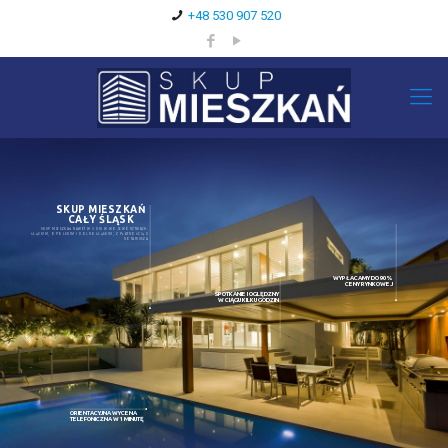
+48 530 907 520
SKUP MIESZKAŃ
CAŁY ŚLĄSK
SKUP MIESZKAŃ NAWET W 3 DNI W WOJEWÓDZTWACH:
ŚLĄSKIM, OPOLSKIM I DOLNOŚLĄSKIM, Z PŁATNOŚCIĄ U
NOTARIUSZA
WYPŁACAMY DO 90%
CENY RYNKOWEJ
SPOTKANIE I OGLĘDZNY
W CIĄGU KILKU GODZIN
ORIENTACYJNA WYCENA
TELEFONICZNA W 1 MINUTĘ