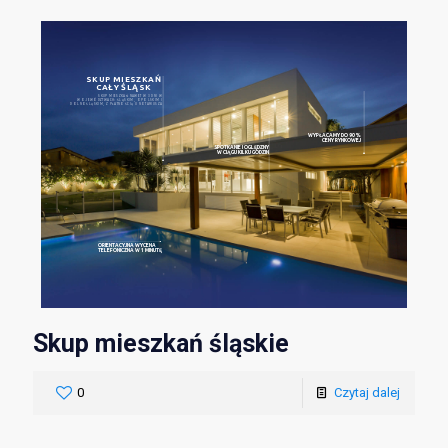
SKUP MIESZKAŃ
CAŁY ŚLĄSK
SKUP MIESZKAŃ NAWET W 3 DNI W
WOJEWÓDZTWACH: ŚLĄSKIM, OPOLSKIM I
DOLNOŚLĄSKIM, Z PŁATNOŚCIĄ U NOTARIUSZA
WYPŁACAMY DO 90%
CENY RYNKOWEJ
SPOTKANIE I OGLĘDZNY
W CIĄGU KILKU GODZIN
ORIENTACYJNA WYCENA
TELEFONICZNA W 1 MINUTĘ
Skup mieszkań śląskie
0
Czytaj dalej