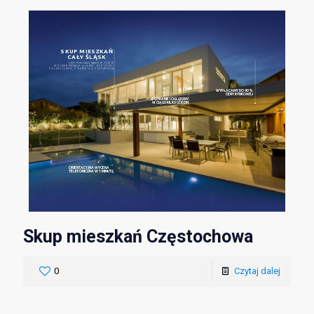
SKUP MIESZKAŃ
CAŁY ŚLĄSK
SKUP MIESZKAŃ NAWET W 3 DNI W
WOJEWÓDZTWACH: ŚLĄSKIM, OPOLSKIM I
DOLNOŚLĄSKIM, Z PŁATNOŚCIĄ U NOTARIUSZA
WYPŁACAMY DO 90%
CENY RYNKOWEJ
SPOTKANIE I OGLĘDZNY
W CIĄGU KILKU GODZIN
ORIENTACYJNA WYCENA
TELEFONICZNA W 1 MINUTĘ
Skup mieszkań Częstochowa
0
Czytaj dalej