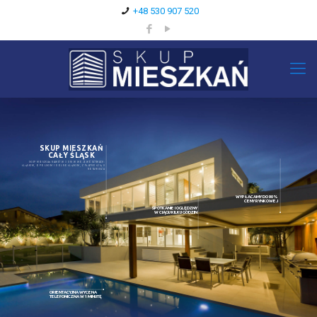
+48 530 907 520
SKUP MIESZKAŃ
CAŁY ŚLĄSK
SKUP MIESZKAŃ NAWET W 3 DNI W WOJEWÓDZTWACH:
ŚLĄSKIM, OPOLSKIM I DOLNOŚLĄSKIM, Z PŁATNOŚCIĄ U
NOTARIUSZA
WYPŁACAMY DO 90%
CENY RYNKOWEJ
SPOTKANIE I OGLĘDZNY
W CIĄGU KILKU GODZIN
ORIENTACYJNA WYCENA
TELEFONICZNA W 1 MINUTĘ