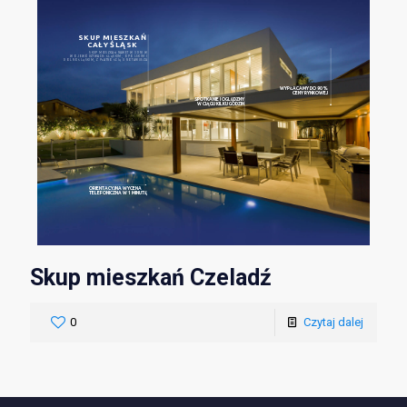
SKUP MIESZKAŃ
CAŁY ŚLĄSK
SKUP MIESZKAŃ NAWET W 3 DNI W
WOJEWÓDZTWACH: ŚLĄSKIM, OPOLSKIM I
DOLNOŚLĄSKIM, Z PŁATNOŚCIĄ U NOTARIUSZA
WYPŁACAMY DO 90%
CENY RYNKOWEJ
SPOTKANIE I OGLĘDZNY
W CIĄGU KILKU GODZIN
ORIENTACYJNA WYCENA
TELEFONICZNA W 1 MINUTĘ
Skup mieszkań Czeladź
0
Czytaj dalej