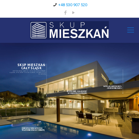
+48 530 907 520
SKUP MIESZKAŃ
CAŁY ŚLĄSK
SKUP MIESZKAŃ NAWET W 3 DNI W WOJEWÓDZTWACH:
ŚLĄSKIM, OPOLSKIM I DOLNOŚLĄSKIM, Z PŁATNOŚCIĄ U
NOTARIUSZA
WYPŁACAMY DO 90%
CENY RYNKOWEJ
SPOTKANIE I OGLĘDZNY
W CIĄGU KILKU GODZIN
ORIENTACYJNA WYCENA
TELEFONICZNA W 1 MINUTĘ