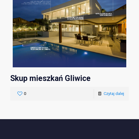
SKUP MIESZKAŃ NAWET W 3 DNI W
WOJEWÓDZTWACH: ŚLĄSKIM, OPOLSKIM I
DOLNOŚLĄSKIM, Z PŁATNOŚCIĄ U NOTARIUSZA
WYPŁACAMY DO 90%
CENY RYNKOWEJ
SPOTKANIE I OGLĘDZNY
W CIĄGU KILKU GODZIN
ORIENTACYJNA WYCENA
TELEFONICZNA W 1 MINUTĘ
Skup mieszkań Gliwice
0
Czytaj dalej