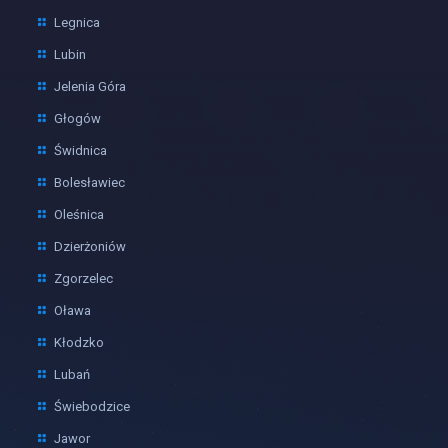
Legnica
Lubin
Jelenia Góra
Głogów
Świdnica
Bolesławiec
Oleśnica
Dzierżoniów
Zgorzelec
Oława
Kłodzko
Lubań
Świebodzice
Jawor