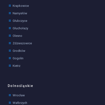
Krapkowice
Namysłów
Głubczyce
Głuchołazy
Olesno
Zdzieszowice
Grodków
Gogolin
Kietrz
Dolnośląskie
Wrocław
Wałbrzych