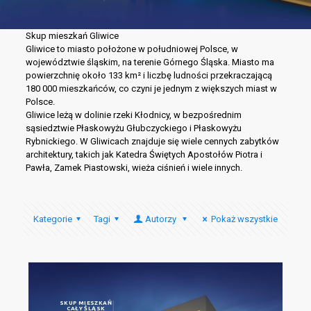
Skup mieszkań Gliwice
Gliwice to miasto położone w południowej Polsce, w
województwie śląskim, na terenie Górnego Śląska. Miasto ma
powierzchnię około 133 km² i liczbę ludności przekraczającą
180 000 mieszkańców, co czyni je jednym z większych miast w
Polsce.
Gliwice leżą w dolinie rzeki Kłodnicy, w bezpośrednim
sąsiedztwie Płaskowyżu Głubczyckiego i Płaskowyżu
Rybnickiego. W Gliwicach znajduje się wiele cennych zabytków
architektury, takich jak Katedra Świętych Apostołów Piotra i
Pawła, Zamek Piastowski, wieża ciśnień i wiele innych.
Kategorie
Tagi
Autorzy
Pokaż wszystkie
SKUP MIESZKAŃ
CAŁY ŚLĄSK